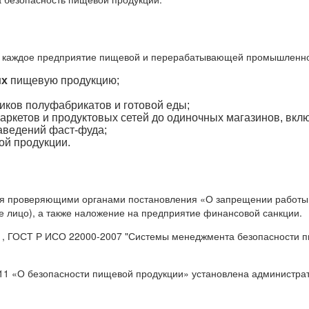
ь каждое предприятие пищевой и перерабатывающей промышленно
их
пищевую продукцию;
иков полуфабрикатов и готовой еды;
маркетов и продуктовых сетей до одиночных магазинов, вк
заведений фаст-фуда;
ой продукции.
ния проверяющими органами постановления «О запрещении работы 
е лицо), а также наложение на предприятие финансовой санкции.
, ГОСТ Р ИСО 22000-2007 "Системы менеджмента безопасности пи
 «О безопасности пищевой продукции» установлена административ