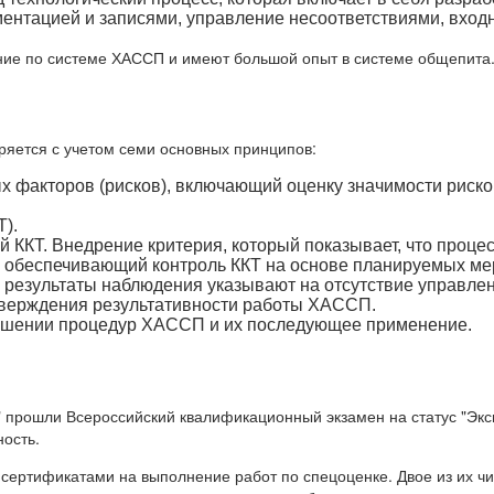
нтацией и записями, управление несоответствиями, входн
ие по системе ХАССП и имеют большой опыт в системе общепита
яется с учетом семи основных принципов:
 факторов (рисков), включающий оценку значимости рисков
).
 ККТ. Внедрение критерия, который показывает, что процес
, обеспечивающий контроль ККТ на основе планируемых ме
 результаты наблюдения указывают на отсутствие управлен
тверждения результативности работы ХАССП.
ошении процедур ХАССП и их последующее применение.
" прошли Всероссийский квалификационный экзамен на статус "Эксп
ость.
 сертификатами на выполнение работ по спецоценке. Двое из их ч