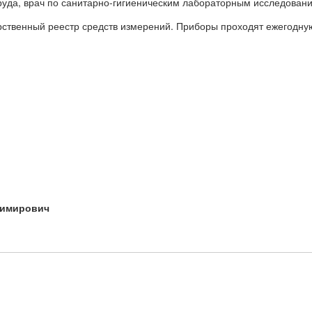
руда, врач по санитарно-гигиеническим лабораторным исследованиям
твенный реестр средств измерений. Приборы проходят ежегодную 
димирович