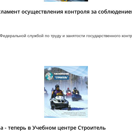
гламент осуществления контроля за соблюдение
едеральной службой по труду и занятости государственного конт
оценке условий труда
 - теперь в Учебном центре Строитель