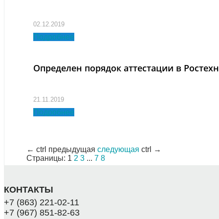
02.12.2019
Подробнее
Определен порядок аттестации в Ростех
21.11.2019
Подробнее
←
ctrl
предыдущая
следующая
ctrl
→
Страницы:
1
2
3
...
7
8
КОНТАКТЫ
+7 (863) 221-02-11
+7 (967) 851-82-63