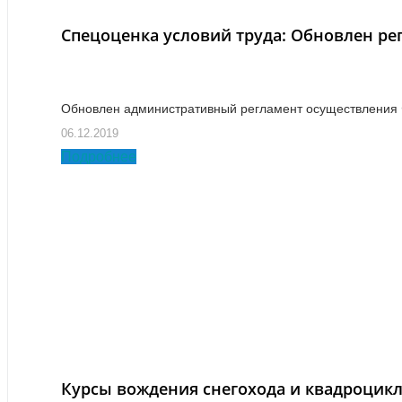
Спецоценка условий труда: Обновлен ре
Обновлен административный регламент осуществления Ф
законодательства Российской Федерации о специальной 
06.12.2019
Подробнее
Курсы вождения снегохода и квадроцикла