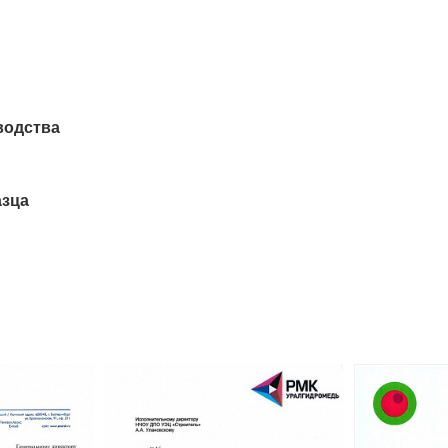
водства
азца